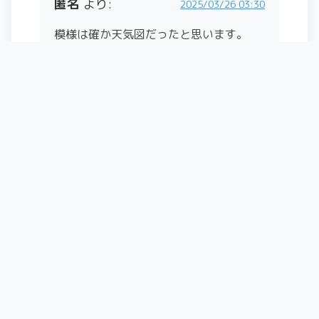
匿名
より:
2025/03/26 03:30
模様は確か天気図だったと思います。
返信
kuma130
より:
2025/03/26 11:18
確かに等高線にみえますね！
コメントありがとうございます。
返信