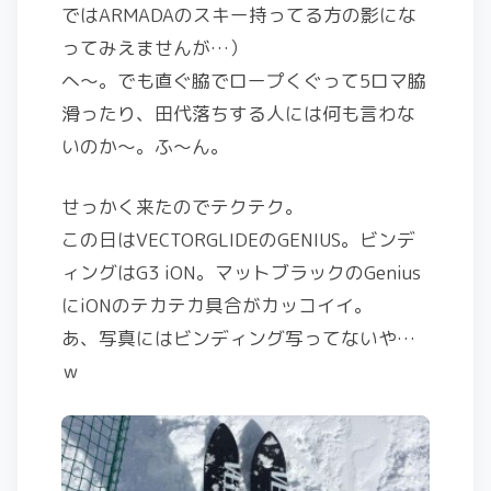
ではARMADAのスキー持ってる方の影にな
ってみえませんが…）
へ～。でも直ぐ脇でロープくぐって5ロマ脇
滑ったり、田代落ちする人には何も言わな
いのか～。ふ～ん。
せっかく来たのでテクテク。
この日はVECTORGLIDEのGENIUS。ビンデ
ィングはG3 iON。マットブラックのGenius
にiONのテカテカ具合がカッコイイ。
あ、写真にはビンディング写ってないや…
ｗ