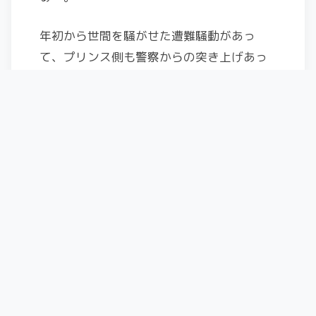
年初から世間を騒がせた遭難騒動があっ
て、プリンス側も警察からの突き上げあっ
たんだろうけど、それからひと月でビーコ
ンチェッカーなんて設置できるんだった
ら、さっさとあのゴンドラのスキーキャリ
ア何とかしろ。
パウダースノーです！とか言って、集客し
てるなら客の利便をもう少し考えて設備投
資しろや～！ヽ(`Д´)ﾉﾌﾟﾝﾌﾟﾝ
・・・・・・・・・・・・
2014-2015滑走日数
スキー:VECTORGLIDE GENIUS
スキー場 11日