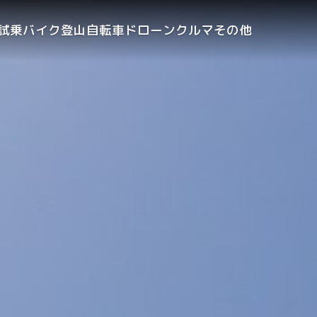
試乗
バイク
登山
自転車
ドローン
クルマ
その他