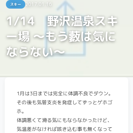
2017.01.16
スキー
1/14 野沢温泉スキ
ー場 ～もう藪は気に
ならない～
1月は3日までは完全に体調不良でダウン。
その後も気管支炎を発症してずっとゲホゴ
ホ。
体調悪くて滑る気にもならなかったけど、
気温差がなければ咳き込む事も無くなって