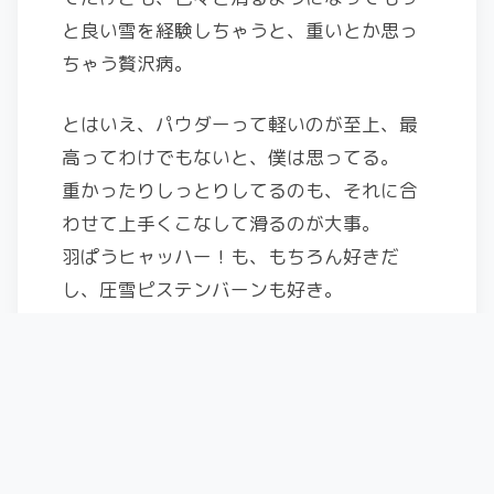
と良い雪を経験しちゃうと、重いとか思っ
ちゃう贅沢病。
とはいえ、パウダーって軽いのが至上、最
高ってわけでもないと、僕は思ってる。
重かったりしっとりしてるのも、それに合
わせて上手くこなして滑るのが大事。
羽ぱうヒャッハー！も、もちろん好きだ
し、圧雪ピステンバーンも好き。
更に言うなら、アイスバーン気味のカリカ
リなのを、上手くこなすチャレンジも好
き。
その時はしっかりキャンバーついてる板で
やりたいけどｗ
自分のイメージと違う雪でも、上手くこな