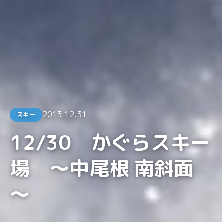
2013.12.31
スキー
12/30 かぐらスキー
場 ～中尾根 南斜面
～