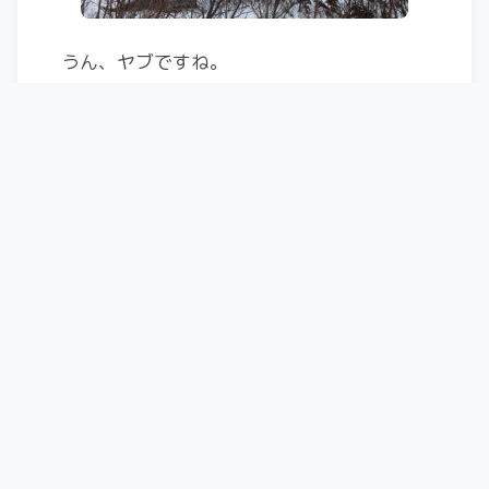
うん、ヤブですね。
オヤジの友人は太ももが売り切れとのこと
で、休憩へ。
かぐらメインは人が多いけど、フード付き
で回せるので、この一択。
一本滑ったら、Vectorglideの試乗会やって
いたので、Polarveの試乗を…ｗ