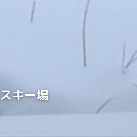
泉スキー場
〜