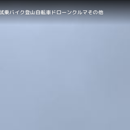
試乗
バイク
登山
自転車
ドローン
クルマ
その他