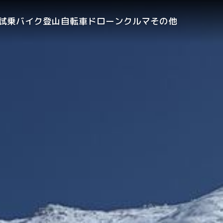
試乗
バイク
登山
自転車
ドローン
クルマ
その他