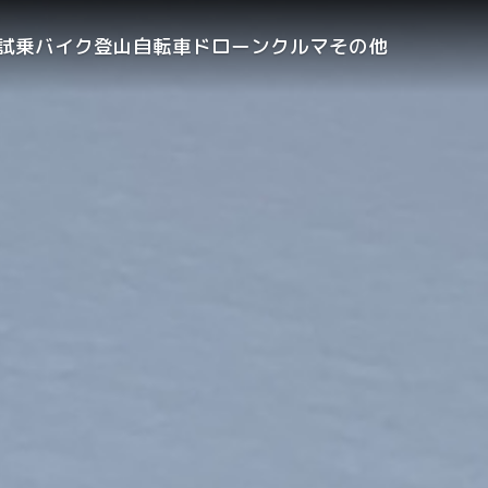
試乗
バイク
登山
自転車
ドローン
クルマ
その他