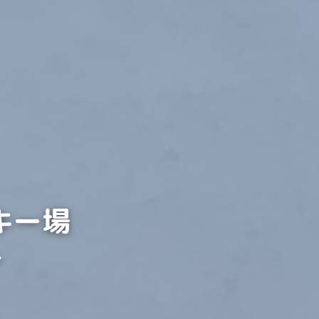
スキー場
～