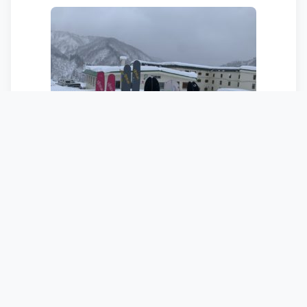
みんなを見送ってから数本滑って、ふと気
づくとお腹が空いたのでゲレ食もぐもぐタ
イム。
モツ煮って美味しいよねぇ…。