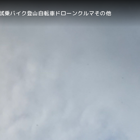
試乗
バイク
登山
自転車
ドローン
クルマ
その他