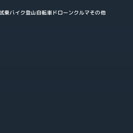
試乗
バイク
登山
自転車
ドローン
クルマ
その他