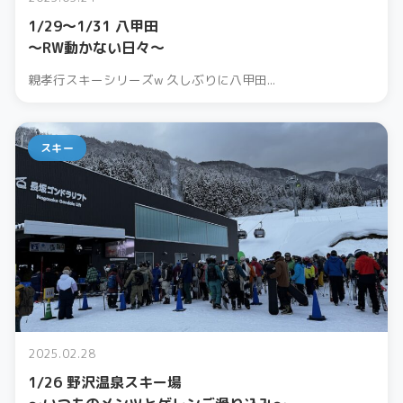
1/29〜1/31 八甲田
〜RW動かない日々〜
親孝行スキーシリーズw 久しぶりに八甲田...
スキー
2025.02.28
1/26 野沢温泉スキー場