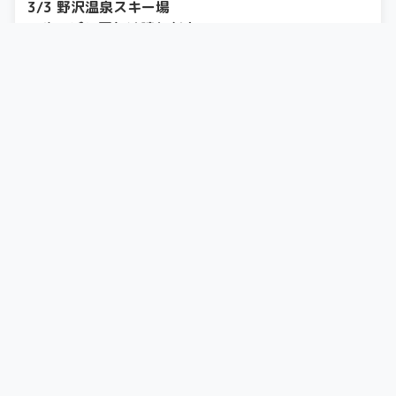
3/3 野沢温泉スキー場
〜やっぱり天気は晴れが良い〜
この日も野沢温泉スキー場。 天気良し！ ...
スキー
2024.03.24
2/18 神立スノーリゾート
〜ドピーカンで板掴みの気配〜