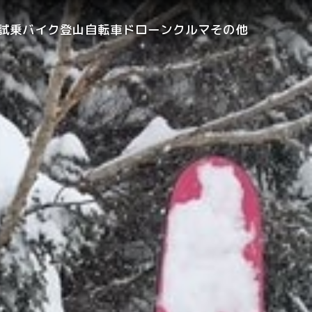
試乗
バイク
登山
自転車
ドローン
クルマ
その他