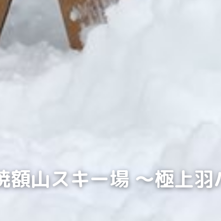
・焼額山スキー場 ～極上