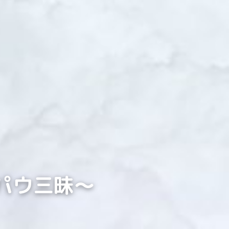
羽パウ三昧～