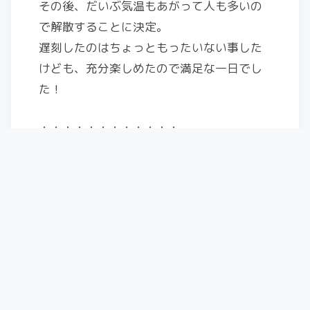
その後、だいぶ気温もあがって人も多いの
で解散することに決定。
遅刻したのはちょっともったいない事した
けども、充分楽しめたので満足な一日でし
た！
・・・・・・・・・・・・
2017-2018滑走日数
スキー:vectorglide Genius
:dps wailer 112RPC
スキー場 7日
BC 2日
・・・・・・・・・・・・
Share this post: