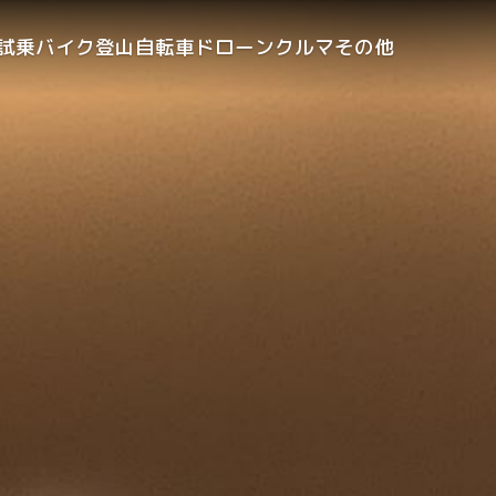
試乗
バイク
登山
自転車
ドローン
クルマ
その他