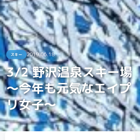
2019.06.18
スキー
3/2 野沢温泉スキー場
～今年も元気なエイプ
リ女子～