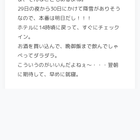
29日の夜から30日にかけて降雪がありそう
なので、本番は明日だし！！！
ホテルに14時頃に戻って、すぐにチェック
イン。
お酒を買い込んで、晩御飯まで飲んでしゃ
べってダラダラ。
こういうのがいいんだよねぇ〜・・・翌朝
に期待して、早めに就寝。
明日はパウダーあるかなぁ〜〜〜？？？？
・・・・・・・・・・・・
2019-2020滑走日数
スキー:dps wailer 112RPC
スキー場 0日