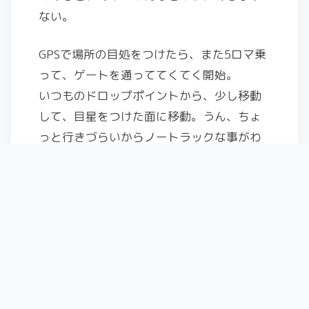
ない。
GPSで場所の目処をつけたら、また5ロマ乗
って、ゲートを通っててくてく開始。
いつものドロップポイントから、少し移動
して、目星をつけた面に移動。うん、ちょ
っと行きづらいからノートラックな事がわ
かってないと来ないよね。
気持ちよく滑って、この日は満足。
じゃぁ、渋滞する前に帰りましょ〜。
いつもの写真を撮って解散〜。