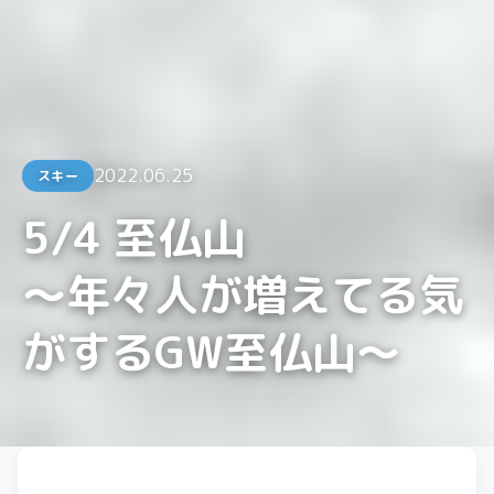
2022.06.25
スキー
5/4 至仏山
〜年々人が増えてる気
がするGW至仏山〜