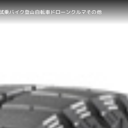
試乗
バイク
登山
自転車
ドローン
クルマ
その他