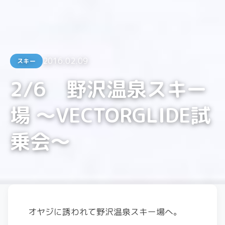
2016.02.09
スキー
2/6 野沢温泉スキー
場 ～VECTORGLIDE試
乗会～
オヤジに誘われて野沢温泉スキー場へ。